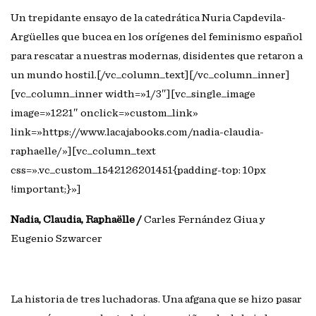
Un trepidante ensayo de la catedrática Nuria Capdevila-
Argüelles que bucea en los orígenes del feminismo español
para rescatar a nuestras modernas, disidentes que retaron a
un mundo hostil.[/vc_column_text][/vc_column_inner]
[vc_column_inner width=»1/3″][vc_single_image
image=»1221″ onclick=»custom_link»
link=»https://www.lacajabooks.com/nadia-claudia-
raphaelle/»][vc_column_text
css=».vc_custom_1542126201451{padding-top: 10px
!important;}»]
Nadia, Claudia, Raphaëlle /
Carles Fernández Giua y
Eugenio Szwarcer
La historia de tres luchadoras. Una afgana que se hizo pasar