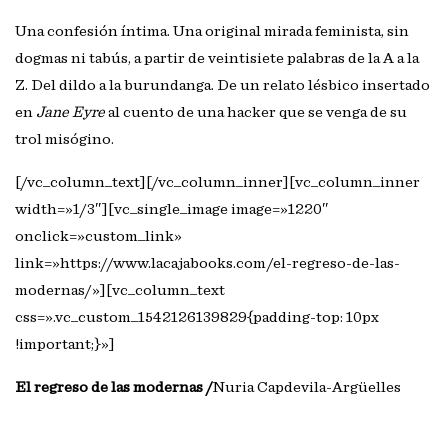
Una confesión íntima. Una original mirada feminista, sin
dogmas ni tabús, a partir de veintisiete palabras de la A a la
Z. Del dildo a la burundanga. De un relato lésbico insertado
en
Jane Eyre
al cuento de una hacker que se venga de su
trol misógino.
[/vc_column_text][/vc_column_inner][vc_column_inner
width=»1/3″][vc_single_image image=»1220″
onclick=»custom_link»
link=»https://www.lacajabooks.com/el-regreso-de-las-
modernas/»][vc_column_text
css=».vc_custom_1542126139829{padding-top: 10px
!important;}»]
El regreso de las modernas /
Nuria Capdevila-Argüelles