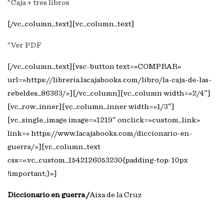
*Caja + tres libros
[/vc_column_text][vc_column_text]
*Ver PDF
[/vc_column_text][vsc-button text=»COMPRAR»
url=»https://libreria.lacajabooks.com/libro/la-caja-de-las-
rebeldes_86363/»][/vc_column][vc_column width=»2/4″]
[vc_row_inner][vc_column_inner width=»1/3″]
[vc_single_image image=»1219″ onclick=»custom_link»
link=» https://www.lacajabooks.com/diccionario-en-
guerra/»][vc_column_text
css=».vc_custom_1542126053230{padding-top: 10px
!important;}»]
Diccionario en guerra /
Aixa de la Cruz