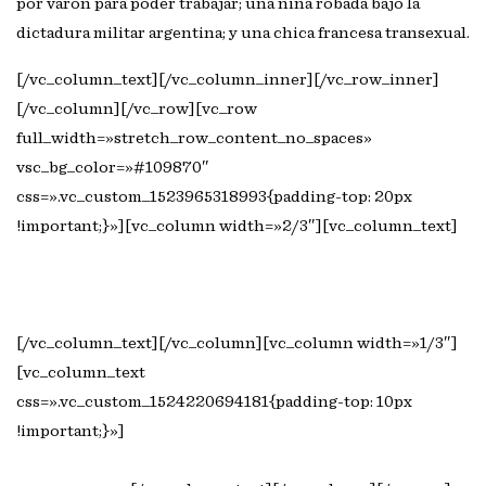
por varón para poder trabajar; una niña robada bajo la
dictadura militar argentina; y una chica francesa transexual.
[/vc_column_text][/vc_column_inner][/vc_row_inner]
[/vc_column][/vc_row][vc_row
full_width=»stretch_row_content_no_spaces»
vsc_bg_color=»#109870″
css=».vc_custom_1523965318993{padding-top: 20px
!important;}»][vc_column width=»2/3″][vc_column_text]
Consulta nuestro listado de distribución para
librerías
[/vc_column_text][/vc_column][vc_column width=»1/3″]
[vc_column_text
css=».vc_custom_1524220694181{padding-top: 10px
!important;}»]
Síguenos en #LaCajaBooks y en