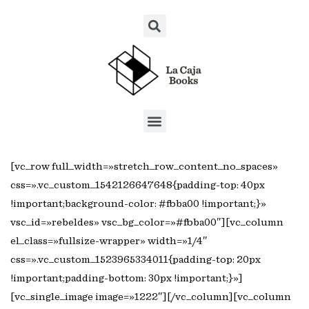
[vc_row full_width=»stretch_row_content_no_spaces»
css=».vc_custom_1542126647648{padding-top: 40px
!important;background-color: #fbba00 !important;}»
vsc_id=»rebeldes» vsc_bg_color=»#fbba00″][vc_column
el_class=»fullsize-wrapper» width=»1/4″
css=».vc_custom_1523965334011{padding-top: 20px
!important;padding-bottom: 30px !important;}»]
[vc_single_image image=»1222″][/vc_column][vc_column